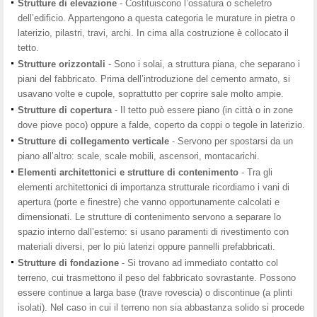
Strutture di elevazione
- Costituiscono l’ossatura o scheletro
dell’edificio. Appartengono a questa categoria le murature in pietra o
laterizio, pilastri, travi, archi. In cima alla costruzione è collocato il
tetto.
Strutture
orizzontali
- Sono i solai, a struttura piana, che separano i
piani del fabbricato. Prima dell’introduzione del cemento armato, si
usavano volte e cupole, soprattutto per coprire sale molto ampie.
Strutture di copertura
- Il tetto può essere piano (in città o in zone
dove piove poco) oppure a falde, coperto da coppi o tegole in laterizio.
Strutture di collegamento verticale
- Servono per spostarsi da un
piano all’altro: scale, scale mobili, ascensori, montacarichi.
Elementi architettonici e strutture di contenimento
- Tra gli
elementi architettonici di importanza strutturale ricordiamo i vani di
apertura (porte e finestre) che vanno opportunamente calcolati e
dimensionati. Le strutture di contenimento servono a separare lo
spazio interno dall’esterno: si usano paramenti di rivestimento con
materiali diversi, per lo più laterizi oppure pannelli prefabbricati.
Strutture
di
fondazione
- Si trovano ad immediato contatto col
terreno, cui trasmettono il peso del fabbricato sovrastante. Possono
essere continue a larga base (trave rovescia) o discontinue (a plinti
isolati). Nel caso in cui il terreno non sia abbastanza solido si procede