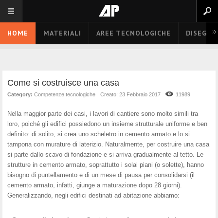
HOME
MATERIALI
AREE TECNOLOGICHE
DISEGNO
Come si costruisce una casa
Category:
Competenze tecnologiche
Creato: 23 Febbraio 2017
11989
Nella maggior parte dei casi, i lavori di cantiere sono molto simili tra
loro, poiché gli edifici possiedono un insieme strutturale uniforme e ben
definito: di solito, si crea uno scheletro in cemento armato e lo si
tampona con murature di laterizio. Naturalmente, per costruire una casa
si parte dallo scavo di fondazione e si arriva gradualmente al tetto. Le
strutture in cemento armato, soprattutto i solai piani (o solette), hanno
bisogno di puntellamento e di un mese di pausa per consolidarsi (il
cemento armato, infatti, giunge a maturazione dopo 28 giorni).
Generalizzando, negli edifici destinati ad abitazione abbiamo: