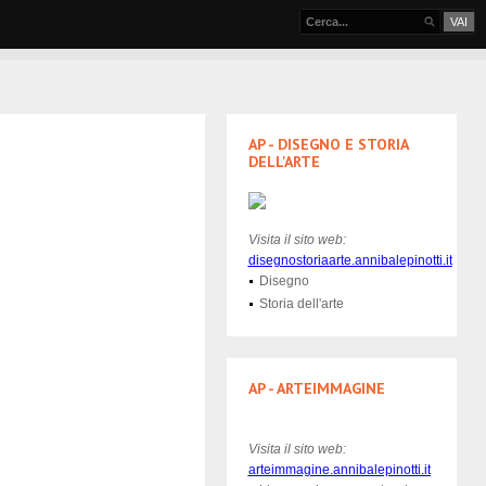
VAI
AP - DISEGNO E STORIA
DELL'ARTE
Visita il sito web:
disegnostoriaarte.annibalepinotti.it
Disegno
Storia dell'arte
AP - ARTEIMMAGINE
Visita il sito web:
arteimmagine.annibalepinotti.it