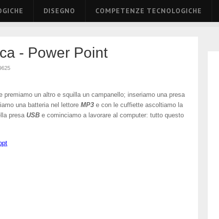
OGICHE
DISEGNO
COMPETENZE TECNOLOGICHE
ica - Power Point
9625
 premiamo un altro e squilla un campanello; inseriamo una presa
iamo una batteria nel lettore
MP3
e con le cuffiette ascoltiamo la
lla presa
USB
e cominciamo a lavorare al computer: tutto questo
ppt