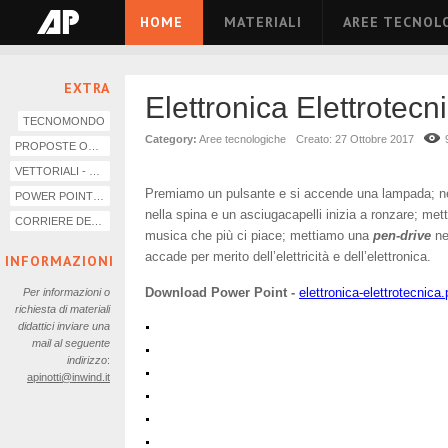
HOME
MATERIALI
AREE TECNOL
EXTRA
Elettronica Elettrotecn
TECNOMONDO
Category:
Aree tecnologiche
Creato: 27 Ottobre 2017
PROPOSTE OPERATIVE DI LABORATORIO
VETTORIALI - EPS
Premiamo un pulsante e si accende una lampada; ne
POWER POINT - PPT
nella spina e un asciugacapelli inizia a ronzare; mett
CORRIERE DELLA SERA
musica che più ci piace; mettiamo una
pen
-drive
ne
accade per merito dell’elettricità e dell’elettronica.
INFORMAZIONI
Download Power Point -
elettronica-elettrotecnica.
Per informazioni o
richiesta di materiali
didattici inviare una
mail al seguente
indirizzo
:
apinotti@inwind.it