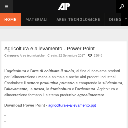
HOME
MATERIALI
AREE TECNOLOGICHE
DISEGNO
Agricoltura e allevamento - Power Point
Category:
Aree tecnologiche
Creato: 22 Settembre 2017
23648
L’
agricoltura
è l’
arte di coltivare il suolo
, al fine di ricavarne prodotti
per l’alimentazione umana e animale e anche altri prodotti industriali.
Costituisce il
settore produttivo primario
e comprende la
silvicoltura
,
l’
allevamento,
la
pesca
, la
frutticoltura
e l’
orticoltura
. Agricoltura e
alimentazione formano il sistema produttivo
agroalimentare
.
Download Power Point -
agricoltura-e-allevamento.ppt