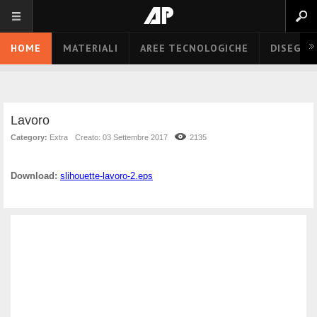
HOME
MATERIALI
AREE TECNOLOGICHE
DISEGNO
Lavoro
Category:
Extra
Creato: 03 Settembre 2017
2135
Download:
slihouette-lavoro-2.eps